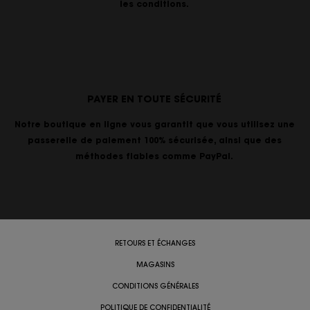
les conditions.
PAYER EN TOUTE SÉCURITÉ
Notre boutique en ligne vous garantit que vous utilisez une
passerelle de paiement 100% sécurisée, ainsi que des
méthodes fiables comme PayPal.
RETOURS ET ÉCHANGES
MAGASINS
CONDITIONS GÉNÉRALES
POLITIQUE DE CONFIDENTIALITÉ