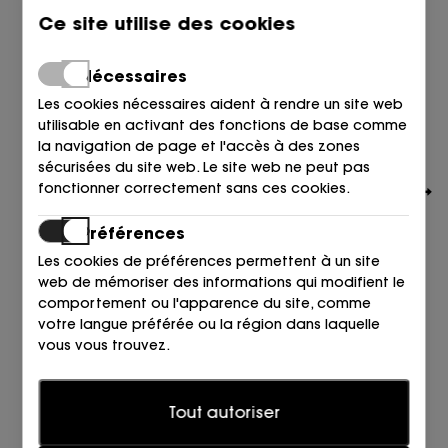
Ce site utilise des cookies
Nécessaires
Les cookies nécessaires aident à rendre un site web
utilisable en activant des fonctions de base comme
la navigation de page et l'accès à des zones
sécurisées du site web. Le site web ne peut pas
fonctionner correctement sans ces cookies.
Préférences
Les cookies de préférences permettent à un site
web de mémoriser des informations qui modifient le
comportement ou l'apparence du site, comme
MIUXA
votre langue préférée ou la région dans laquelle
MERCEDES PUNTA REPTIL CUERO MARRON/COGNAC
vous vous trouvez.
135,00
€
Statistiques
Tout autoriser
Les cookies statistiques aident les propriétaires de
sites web à comprendre comment les visiteurs