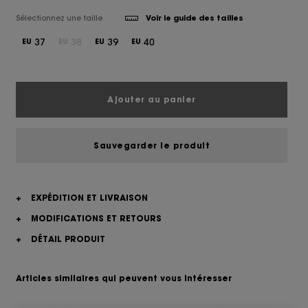
Sélectionnez une taille
Voir le guide des tailles
37
38
39
40
EU
EU
EU
EU
Ajouter au panier
Sauvegarder le produit
+
EXPÉDITION ET LIVRAISON
+
MODIFICATIONS ET RETOURS
+
DÉTAIL PRODUIT
Articles similaires qui peuvent vous intéresser