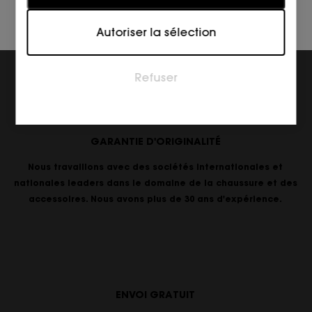
sites web à comprendre comment les visiteurs
interagissent avec les sites web en collectant et en
Autoriser la sélection
fournissant des informations de manière anonyme.
Marketing
Refuser
Les cookies marketing sont utilisés pour suivre les
visiteurs sur les sites web. L'intention est d'afficher
des annonces qui sont pertinentes et engageantes
pour l'utilisateur individuel et donc plus précieuses
GARANTIE D'ORIGINALITÉ
pour les éditeurs et les annonceurs tiers.
Nous travaillons avec des sociétés internationales et
nationales leaders dans le domaine de la chaussure et des
accessoires. Nous avons plus de 30 ans d'expérience.
ENVOI GRATUIT