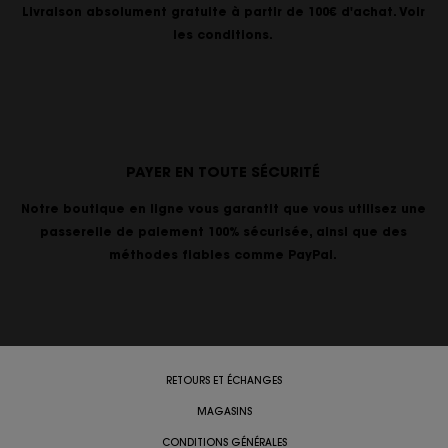
Livraison absolument gratuite à partir de 100€ d'achat. Voir
les conditions.
PAYER EN TOUTE SÉCURITÉ
Notre boutique en ligne vous garantit que vous utilisez une
passerelle de paiement 100% sécurisée, ainsi que des
méthodes fiables comme PayPal.
RETOURS ET ÉCHANGES
MAGASINS
CONDITIONS GÉNÉRALES