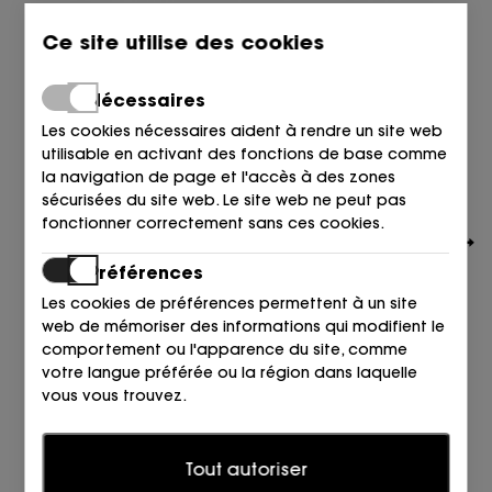
Ce site utilise des cookies
Nécessaires
Les cookies nécessaires aident à rendre un site web
utilisable en activant des fonctions de base comme
la navigation de page et l'accès à des zones
sécurisées du site web. Le site web ne peut pas
fonctionner correctement sans ces cookies.
Préférences
Les cookies de préférences permettent à un site
web de mémoriser des informations qui modifient le
comportement ou l'apparence du site, comme
VIC MATIE
votre langue préférée ou la région dans laquelle
BOTIN SANDALIA PIEL NEGRO 101 NOIR
vous vous trouvez.
359,00
332,00
€
€
Statistiques
Tout autoriser
Les cookies statistiques aident les propriétaires de