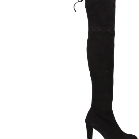
MISS ELASTIC
MISS 
99,95
€
BOTA A
BOTA MOKA 44 TESTA
MARRON