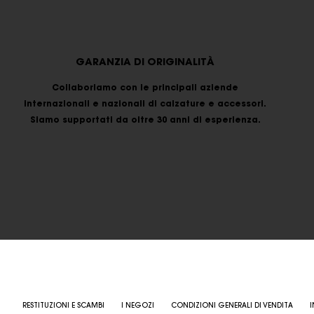
GARANZIA DI ORIGINALITÀ
Collaboriamo con le principali aziende
internazionali e nazionali di calzature e accessori.
Siamo supportati da oltre 30 anni di esperienza.
RESTITUZIONI E SCAMBI
I NEGOZI
CONDIZIONI GENERALI DI VENDITA
I