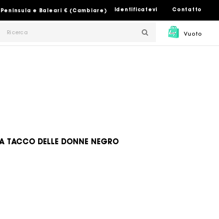
Identificatevi
Contatto
 Peninsula e Baleari € (Cambiare)
Vuoto
I A TACCO DELLE DONNE NEGRO