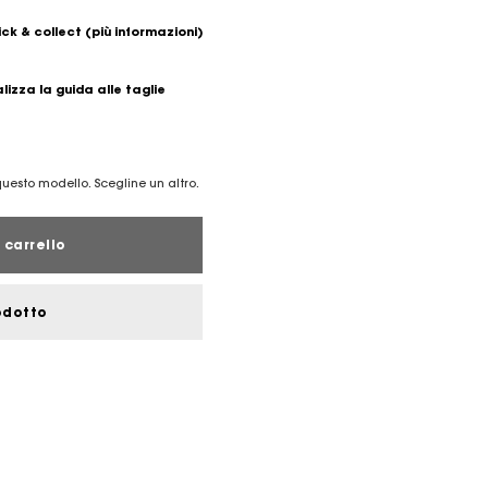
ick & collect
(più informazioni)
lizza la guida alle taglie
 questo modello. Scegline un altro.
 carrello
odotto