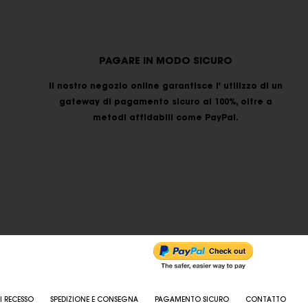
PAGARE IN MODO SICURO
Il nostro negozio online garantisce l' utilizzo di un
gateway di pagamento sicuro al 100%, oltre a
metodi affidabili come PayPal.
I RECESSO
SPEDIZIONE E CONSEGNA
PAGAMENTO SICURO
CONTATTO