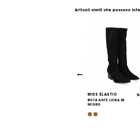
Articoli simili che possono int
ELASTIC
MISS ELASTIC
94,95
9
€
NTE LICRA
BOTA ANTE LICRA 05
 95 CASTOR
NEGRO