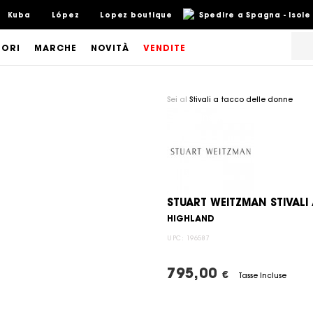
Kuba
López
Lopez boutique
Spedire a Spagna - Isole
SORI
MARCHE
NOVITÀ
VENDITE
Sei al
Stivali a tacco delle donne
STUART WEITZMAN STIVAL
HIGHLAND
UPC:
196587
795,00
€
Tasse Incluse