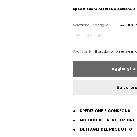
Spedizione GRATUITA e opzione cl
Seleziona una taglia
Visua
38
39
40
Availability:
Il prodotto non esiste in
Aggiungi al
Salva pr
+
SPEDIZIONE E CONSEGNA
+
MODIFICHE E RESTITUZIONI
+
DETTAGLI DEL PRODOTTO