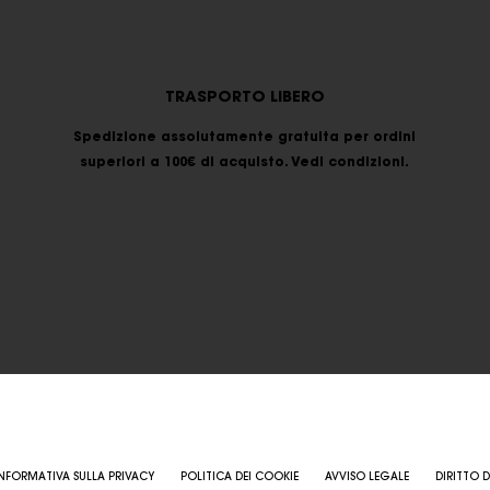
TRASPORTO LIBERO
Spedizione assolutamente gratuita per ordini
superiori a 100€ di acquisto. Vedi condizioni.
NFORMATIVA SULLA PRIVACY
POLITICA DEI COOKIE
AVVISO LEGALE
DIRITTO D