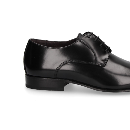
SERGIO SERRANO
SERGI
115,00
€
INGLES
INGLES CUERO PELLE
NERO