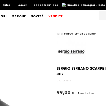
Kuba
López
Lopez boutique
Spedire a Spagna - Isole
SORI
MARCHE
NOVITÀ
VENDITE
Sei al
Scarpe formali da uomo
SERGIO SERRANO SCARPE
5812
UPC:
200844
99,00
€
Tasse Incluse