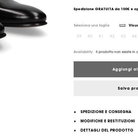
Spedizione GRATUITA da 100€ e op
Seleziona una taglia
Visua
39
40
41
42
43
44
Availability:
Il prodotto non esiste in
Aggiungi al
Salva pr
+
SPEDIZIONE E CONSEGNA
+
MODIFICHE E RESTITUZIONI
+
DETTAGLI DEL PRODOTTO