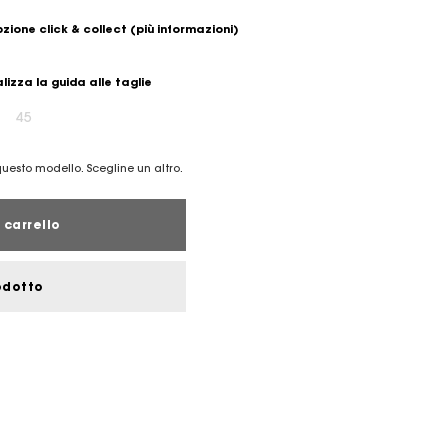
zione click & collect
(più informazioni)
lizza la guida alle taglie
45
 questo modello. Scegline un altro.
 carrello
odotto