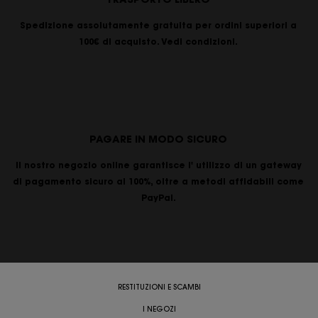
Spedizione assolutamente gratuita per ordini superiori a
100€ di acquisto. Vedi condizioni.
PAGARE IN MODO SICURO
Il nostro negozio online garantisce l' utilizzo di un gateway
di pagamento sicuro al 100%, oltre a metodi affidabili come
PayPal.
RESTITUZIONI E SCAMBI
I NEGOZI