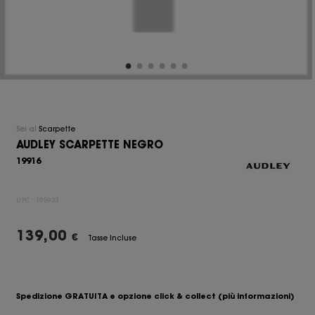
Sei al
Scarpette
AUDLEY SCARPETTE NEGRO
19916
UPC:
195933
139,00
€
Tasse Incluse
Spedizione GRATUITA e opzione click & collect
(più informazioni)