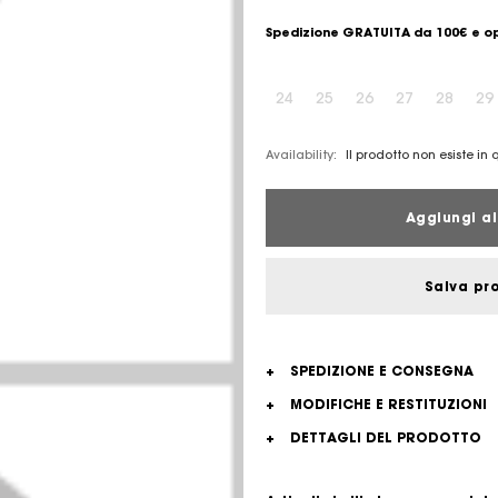
Spedizione GRATUITA da 100€ e op
24
25
26
27
28
29
Availability:
Il prodotto non esiste in
Aggiungi al
Salva pr
+
SPEDIZIONE E CONSEGNA
+
MODIFICHE E RESTITUZIONI
+
DETTAGLI DEL PRODOTTO