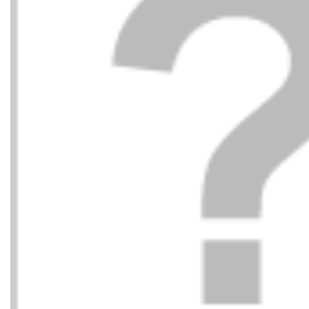
CAMPER
CHLOE
65,00
€
DEPORTIVO
BANDA 
LUNARES+VELCROS
DEPORT
HIELO 055 Houston
BLANC