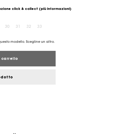
zione click & collect
(più informazioni)
30
31
32
33
 questo modello. Scegline un altro.
 carrello
odotto