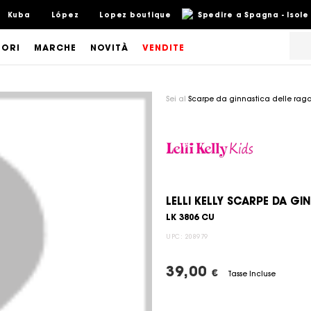
Kuba
López
Lopez boutique
Spedire a Spagna - Isole
SORI
MARCHE
NOVITÀ
VENDITE
Sei al
Scarpe da ginnastica delle rag
LELLI KELLY SCARPE DA G
LK 3806 CU
UPC:
208979
39,00
€
Tasse Incluse