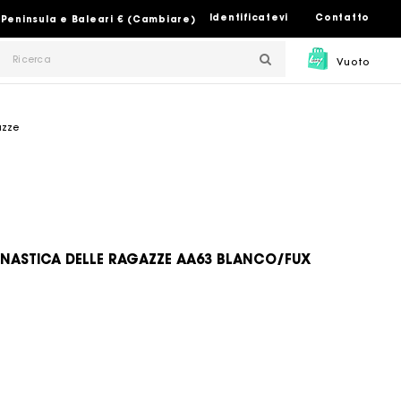
Identificatevi
Contatto
 Peninsula e Baleari € (Cambiare)
Vuoto
azze
INNASTICA DELLE RAGAZZE AA63 BLANCO/FUX