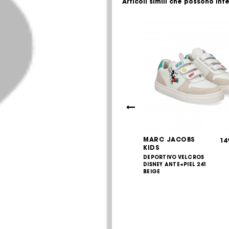
Articoli simili che possono int
 KIDS
MARC JACOBS
237,00
14
€
KIDS
LOGO JEANS
285,00
€
IVO PIEL 117
DEPORTIVO VELCROS
O ROTO
DISNEY ANTE+PIEL 241
BEIGE