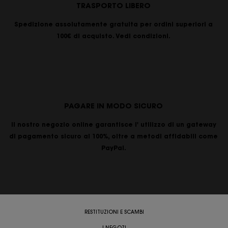
TRASPORTO LIBERO
Spedizione assolutamente gratuita per ordini superiori a
100€ di acquisto. Vedi condizioni.
PAGARE IN MODO SICURO
Il nostro negozio online garantisce l' utilizzo di un gateway
di pagamento sicuro al 100%, oltre a metodi affidabili come
PayPal.
RESTITUZIONI E SCAMBI
I NEGOZI