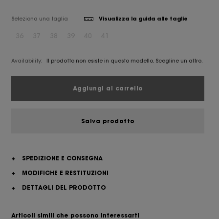
Seleziona una taglia
Visualizza la guida alle taglie
36
37
38
39
40
41
Availability:
Il prodotto non esiste in questo modello. Scegline un altro.
Aggiungi al carrello
Salva prodotto
+
SPEDIZIONE E CONSEGNA
+
MODIFICHE E RESTITUZIONI
+
DETTAGLI DEL PRODOTTO
Articoli simili che possono interessarti