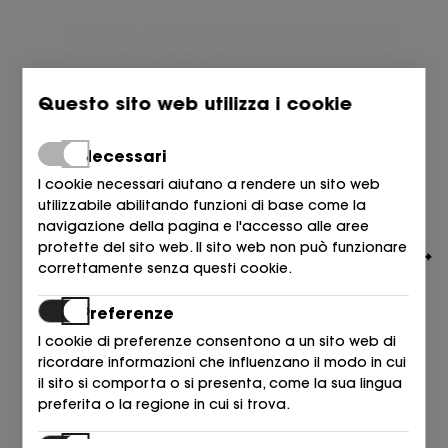
Questo sito web utilizza i cookie
Necessari
I cookie necessari aiutano a rendere un sito web
utilizzabile abilitando funzioni di base come la
navigazione della pagina e l'accesso alle aree
protette del sito web. Il sito web non può funzionare
correttamente senza questi cookie.
Preferenze
I cookie di preferenze consentono a un sito web di
ricordare informazioni che influenzano il modo in cui
TOMMY HILFIGER
il sito si comporta o si presenta, come la sua lingua
PALA POOL AZUL SKY DESERT ODa5
preferita o la regione in cui si trova.
39,90
€