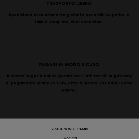
TRASPORTO LIBERO
Spedizione assolutamente gratuita per ordini superiori a
100€ di acquisto. Vedi condizioni.
PAGARE IN MODO SICURO
Il nostro negozio online garantisce l' utilizzo di un gateway
di pagamento sicuro al 100%, oltre a metodi affidabili come
PayPal.
RESTITUZIONI E SCAMBI
I NEGOZI