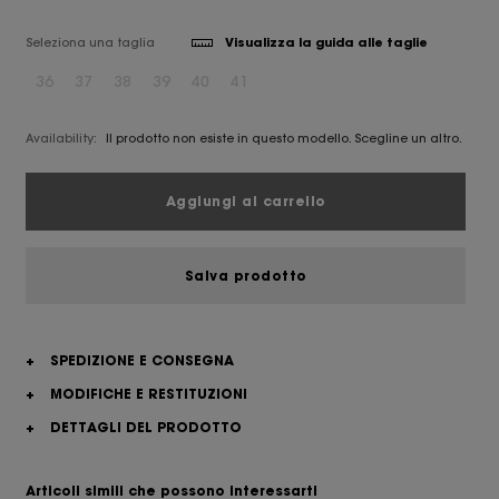
Seleziona una taglia
Visualizza la guida alle taglie
36
37
38
39
40
41
Availability:
Il prodotto non esiste in questo modello. Scegline un altro.
Aggiungi al carrello
Salva prodotto
+
SPEDIZIONE E CONSEGNA
+
MODIFICHE E RESTITUZIONI
+
DETTAGLI DEL PRODOTTO
Articoli simili che possono interessarti