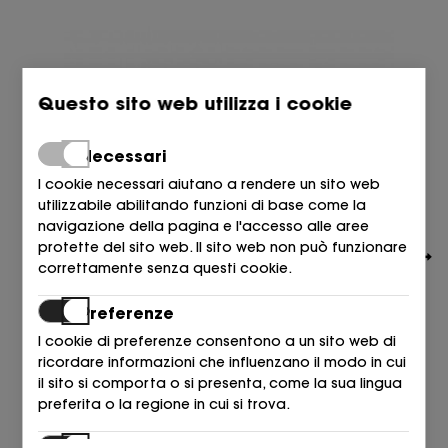
Questo sito web utilizza i cookie
Necessari
I cookie necessari aiutano a rendere un sito web
utilizzabile abilitando funzioni di base come la
navigazione della pagina e l'accesso alle aree
protette del sito web. Il sito web non può funzionare
correttamente senza questi cookie.
Preferenze
I cookie di preferenze consentono a un sito web di
ricordare informazioni che influenzano il modo in cui
TOMMY HILFIGER
il sito si comporta o si presenta, come la sua lingua
SANDALIA CROCHET BEIGE+AZUL DW6 SPACE BLUE
preferita o la regione in cui si trova.
99,90
€