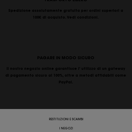
Spedizione assolutamente gratuita per ordini superiori a
100€ di acquisto. Vedi condizioni.
PAGARE IN MODO SICURO
Il nostro negozio online garantisce l' utilizzo di un gateway
di pagamento sicuro al 100%, oltre a metodi affidabili come
PayPal.
RESTITUZIONI E SCAMBI
I NEGOZI