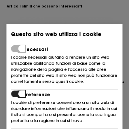
Articoli simili che possono interessarti
Questo sito web utilizza i cookie
Necessari
I cookie necessari aiutano a rendere un sito web
utilizzabile abilitando funzioni di base come la
navigazione della pagina e l'accesso alle aree
protette del sito web. Il sito web non può funzionare
correttamente senza questi cookie.
Preferenze
I cookie di preferenze consentono a un sito web di
ricordare informazioni che influenzano il modo in cui
il sito si comporta o si presenta, come la sua lingua
PREMIATA
preferita o la regione in cui si trova.
DEPORTIVO ANTE MARRON MARRONE DURO
305,00
€