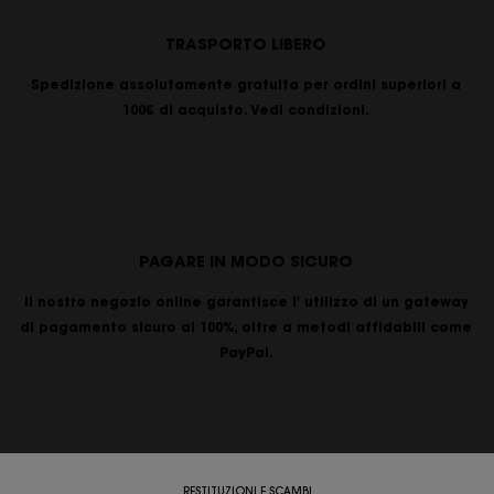
TRASPORTO LIBERO
Spedizione assolutamente gratuita per ordini superiori a
100€ di acquisto. Vedi condizioni.
PAGARE IN MODO SICURO
Il nostro negozio online garantisce l' utilizzo di un gateway
di pagamento sicuro al 100%, oltre a metodi affidabili come
PayPal.
RESTITUZIONI E SCAMBI