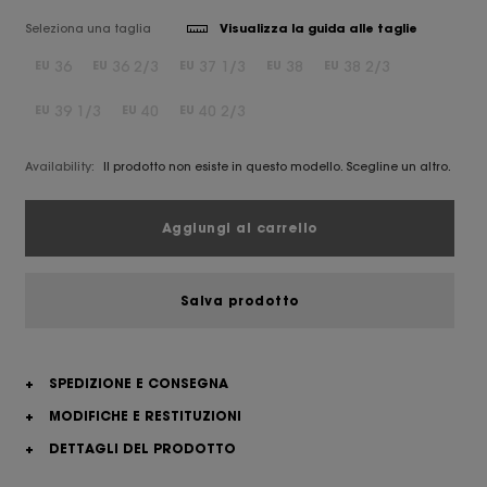
Seleziona una taglia
Visualizza la guida alle taglie
36
36 2/3
37 1/3
38
38 2/3
EU
EU
EU
EU
EU
39 1/3
40
40 2/3
EU
EU
EU
Availability:
Il prodotto non esiste in questo modello. Scegline un altro.
Aggiungi al carrello
Salva prodotto
+
SPEDIZIONE E CONSEGNA
+
MODIFICHE E RESTITUZIONI
+
DETTAGLI DEL PRODOTTO