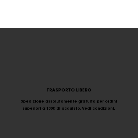
TRASPORTO LIBERO
Spedizione assolutamente gratuita per ordini
superiori a 100€ di acquisto. Vedi condizioni.