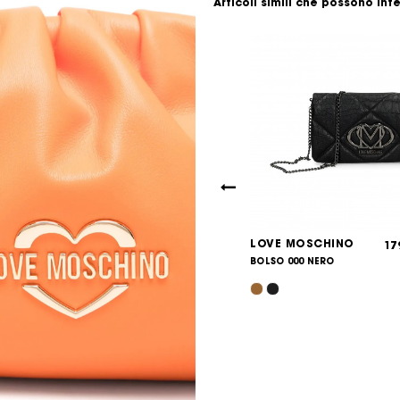
Articoli simili che possono int
 MOSCHINO
LOVE MOSCHINO
215,00
17
€
00A
BOLSO 000 NERO
/BLACK