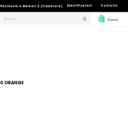
Identificatevi
Contatto
 Peninsula e Baleari € (Cambiare)
Vuoto
50 ORANGE