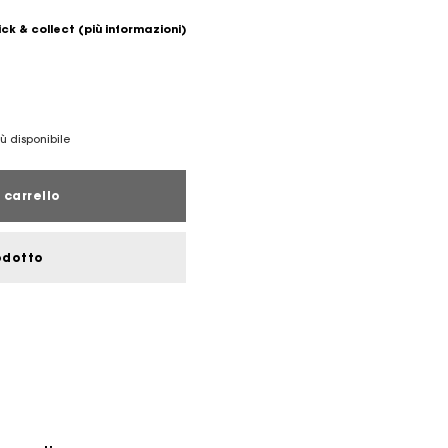
ick & collect
(più informazioni)
ù disponibile
 carrello
odotto