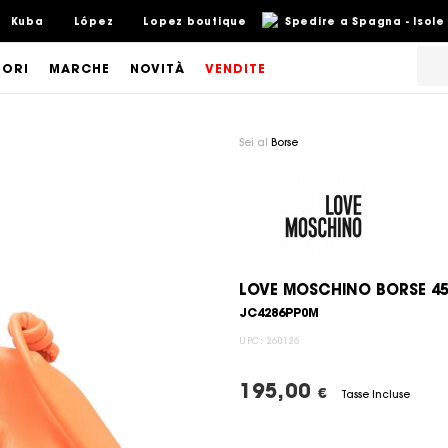
Kuba
López
Lopez boutique
Spedire a Spagna - Isole
SORI
MARCHE
NOVITÀ
VENDITE
Sei al
Borse
LOVE MOSCHINO BORSE 4
JC4286PP0M
UPC:
260126
195,00
€
Tasse Incluse