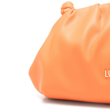
LOVE MOSCHINO
LOVE
215,00
€
BOLSO 
BOLSO 50A RED/RED
BLACK