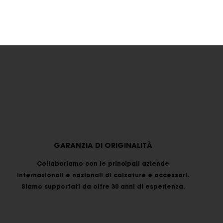
GARANZIA DI ORIGINALITÀ
Collaboriamo con le principali aziende
internazionali e nazionali di calzature e accessori.
Siamo supportati da oltre 30 anni di esperienza.