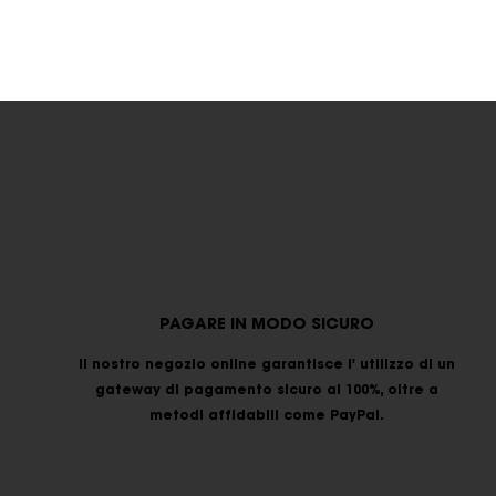
PAGARE IN MODO SICURO
Il nostro negozio online garantisce l' utilizzo di un
gateway di pagamento sicuro al 100%, oltre a
metodi affidabili come PayPal.