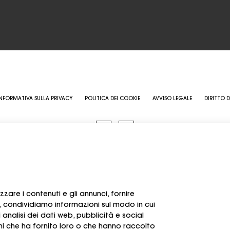
NFORMATIVA SULLA PRIVACY
POLITICA DEI COOKIE
AVVISO LEGALE
DIRITTO D
COPYRIGHT @ 2026 GRUPO LÓPEZ. DESARROLLADO POR
2MCGROUP
CIF: A35085729
zare i contenuti e gli annunci, fornire
re, condividiamo informazioni sul modo in cui
i analisi dei dati web, pubblicità e social
ni che ha fornito loro o che hanno raccolto