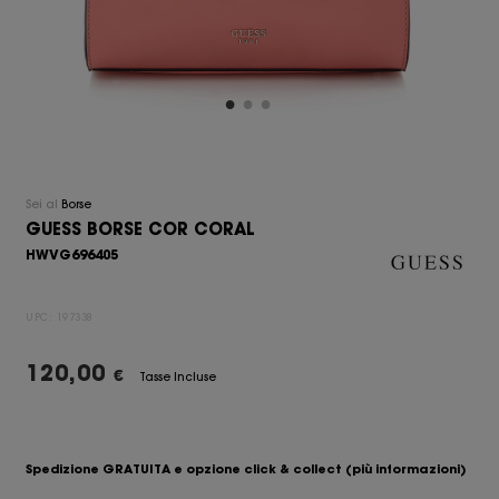
Sei al
Borse
GUESS BORSE COR CORAL
HWVG696405
UPC:
197338
120,00
€
Tasse Incluse
Spedizione GRATUITA e opzione click & collect
(più informazioni)