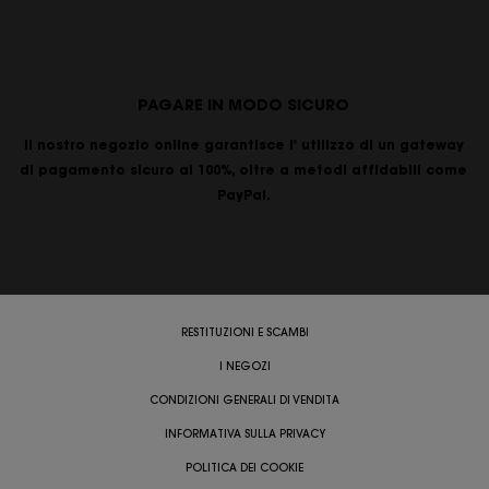
PAGARE IN MODO SICURO
Il nostro negozio online garantisce l' utilizzo di un gateway
di pagamento sicuro al 100%, oltre a metodi affidabili come
PayPal.
RESTITUZIONI E SCAMBI
I NEGOZI
CONDIZIONI GENERALI DI VENDITA
INFORMATIVA SULLA PRIVACY
POLITICA DEI COOKIE