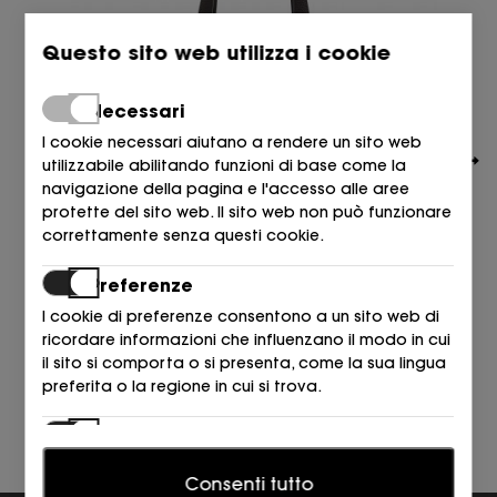
Questo sito web utilizza i cookie
Necessari
I cookie necessari aiutano a rendere un sito web
utilizzabile abilitando funzioni di base come la
navigazione della pagina e l'accesso alle aree
protette del sito web. Il sito web non può funzionare
correttamente senza questi cookie.
Preferenze
ARMANI EXCHANGE
BOLSO U6032
I cookie di preferenze consentono a un sito web di
160,00
€
ricordare informazioni che influenzano il modo in cui
il sito si comporta o si presenta, come la sua lingua
preferita o la regione in cui si trova.
Statistiche
I cookie statistici aiutano i proprietari del sito web a
Consenti tutto
capire come i visitatori interagiscono con i siti