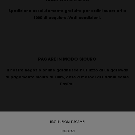
Spedizione assolutamente gratuita per ordini superiori a
100€ di acquisto. Vedi condizioni.
PAGARE IN MODO SICURO
Il nostro negozio online garantisce l' utilizzo di un gateway
di pagamento sicuro al 100%, oltre a metodi affidabili come
PayPal.
RESTITUZIONI E SCAMBI
I NEGOZI