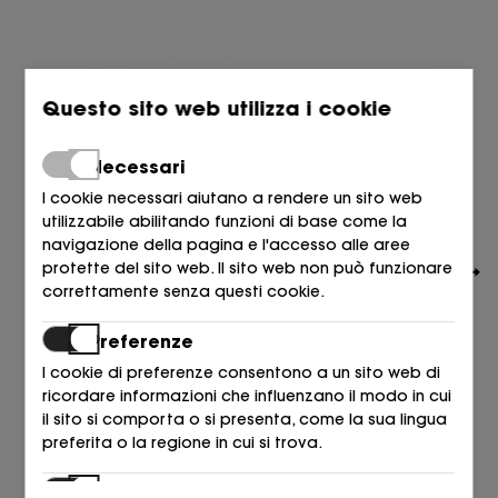
Questo sito web utilizza i cookie
Necessari
I cookie necessari aiutano a rendere un sito web
utilizzabile abilitando funzioni di base come la
navigazione della pagina e l'accesso alle aree
protette del sito web. Il sito web non può funzionare
correttamente senza questi cookie.
Preferenze
I cookie di preferenze consentono a un sito web di
ricordare informazioni che influenzano il modo in cui
EA7
il sito si comporta o si presenta, come la sua lingua
DEPORTIVO NYLON GRIS MZ862 PEWTER/GR
preferita o la regione in cui si trova.
175,00
€
Statistiche