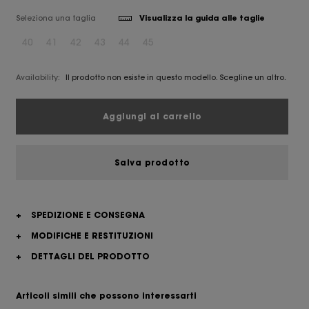
Seleziona una taglia
Visualizza la guida alle taglie
40
41
42
43
44
45
Availability:
Il prodotto non esiste in questo modello. Scegline un altro.
Aggiungi al carrello
Salva prodotto
+
SPEDIZIONE E CONSEGNA
+
MODIFICHE E RESTITUZIONI
+
DETTAGLI DEL PRODOTTO
Articoli simili che possono interessarti