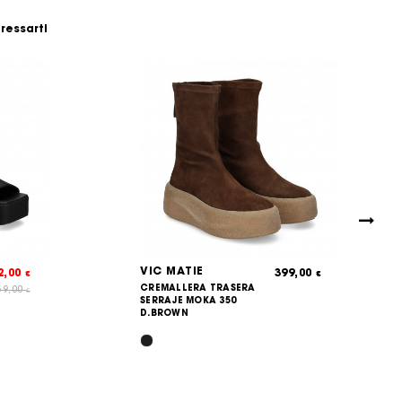
eressarti
VIC MATIE
2,00
399,00
€
€
CREMALLERA TRASERA
59,00
€
SERRAJE MOKA 350
D.BROWN