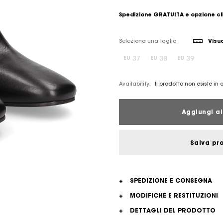
Spedizione GRATUITA e opzione cl
Seleziona una taglia
Visua
37
38
39
EU
EU
EU
Availability:
Il prodotto non esiste in
Aggiungi al
Salva pr
+
SPEDIZIONE E CONSEGNA
+
MODIFICHE E RESTITUZIONI
+
DETTAGLI DEL PRODOTTO