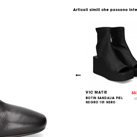
Articoli simili che possono int
ATIE
VIC MATIE
349,00
33
€
CORDON NYLON
BOTIN SANDALIA PIEL
3
51 COFFEE
NEGRO 101 NERO