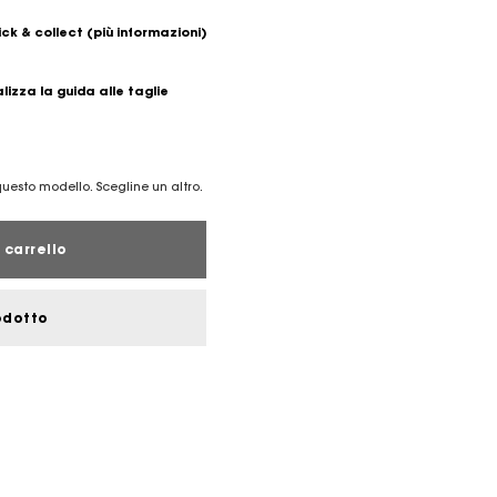
ick & collect
(più informazioni)
lizza la guida alle taglie
 questo modello. Scegline un altro.
 carrello
odotto