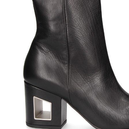
VIC MATIE
VIC M
399,00
€
BOTIN SERRAJE MOKA
BOTIN 
350 D.BROWN
MOKA 3