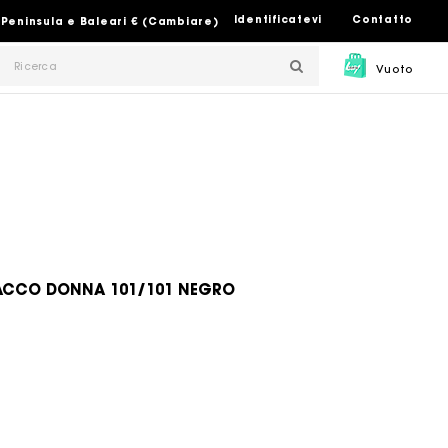
Identificatevi
Contatto
 Peninsula e Baleari € (Cambiare)
Vuoto
TACCO DONNA 101/101 NEGRO