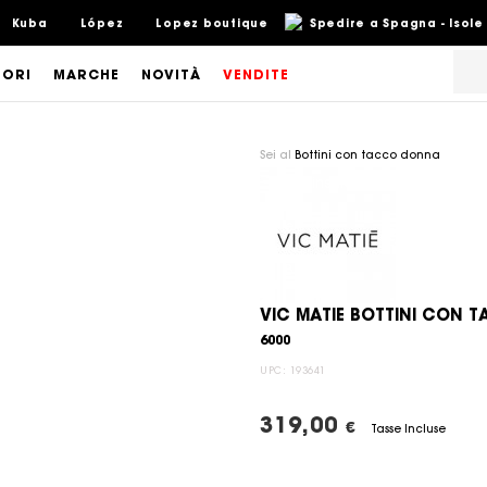
Kuba
López
Lopez boutique
Spedire a Spagna - Isole
SORI
MARCHE
NOVITÀ
VENDITE
Sei al
Bottini con tacco donna
VIC MATIE BOTTINI CON 
6000
UPC:
193641
319,00
€
Tasse Incluse