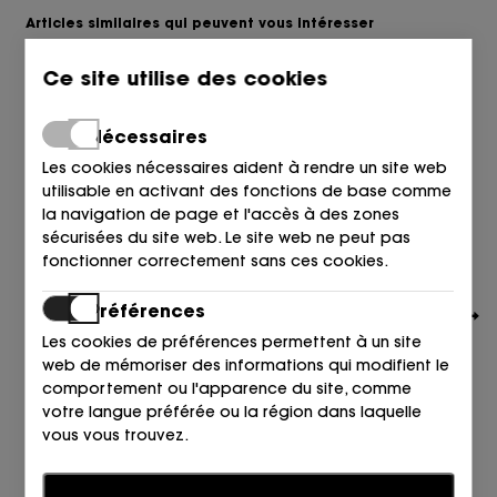
Articles similaires qui peuvent vous intéresser
Ce site utilise des cookies
Nécessaires
Les cookies nécessaires aident à rendre un site web
utilisable en activant des fonctions de base comme
la navigation de page et l'accès à des zones
sécurisées du site web. Le site web ne peut pas
fonctionner correctement sans ces cookies.
Préférences
Les cookies de préférences permettent à un site
web de mémoriser des informations qui modifient le
comportement ou l'apparence du site, comme
votre langue préférée ou la région dans laquelle
vous vous trouvez.
TOMMY HILFIGER
FLI FLOP MALLA ACOLCHADA NEGRO BDS NOIR
Statistiques
49,90
€