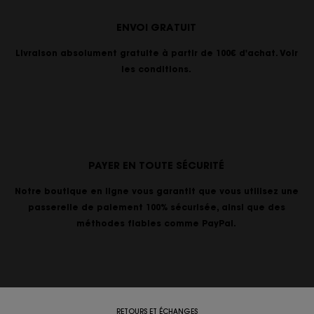
ENVOI GRATUIT
Livraison absolument gratuite à partir de 100€ d'achat. Voir
les conditions.
PAYER EN TOUTE SÉCURITÉ
Notre boutique en ligne vous garantit que vous utilisez une
passerelle de paiement 100% sécurisée, ainsi que des
méthodes fiables comme PayPal.
RETOURS ET ÉCHANGES