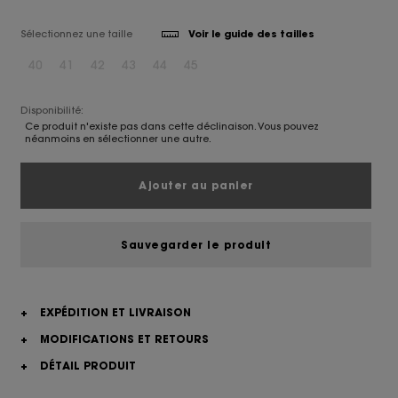
Sélectionnez une taille
Voir le guide des tailles
40
41
42
43
44
45
Disponibilité:
Ce produit n'existe pas dans cette déclinaison. Vous pouvez
néanmoins en sélectionner une autre.
Ajouter au panier
Sauvegarder le produit
+
EXPÉDITION ET LIVRAISON
+
MODIFICATIONS ET RETOURS
+
DÉTAIL PRODUIT