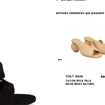
Articles similaires qui peuvent
GAIA
CULT GAIA
639,00
89
€
IELO+VINILO
TACON BOLA PALA
700,00
€
e White
RAFIA BEIGE NATUREL