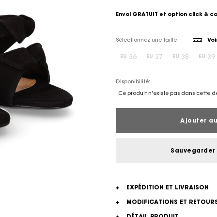
Envoi GRATUIT et option click & c
Sélectionnez une taille
Voi
36
37
38
39
EU
EU
EU
EU
Disponibilité:
Ce produit n'existe pas dans cette d
Ajouter au
Sauvegarder 
+
EXPÉDITION ET LIVRAISON
+
MODIFICATIONS ET RETOUR
+
DÉTAIL PRODUIT