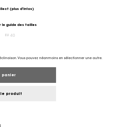
ollect
(plus d'infos)
r le guide des tailles
40
EU
éclinaison. Vous pouvez néanmoins en sélectionner une autre.
 panier
le produit
S