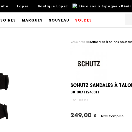
Kuba
López
Boutique Lopez
Livraison à Espagne - Pénin
SOIRES
MARQUES
NOUVEAU
SOLDES
Vous êtes au
Sandales à talons pour f
SCHUTZ SANDALES À TAL
S0138711240011
UPC:
192320
249,00
€
Taxe Comprise