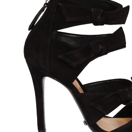
MICHAEL KORS
CULT 
195,00
€
SANDALIA PALA
PALA H
ANCHA PIEL NEGRO
Antiqu
001 NOIR