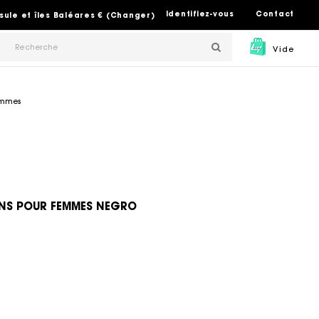
Identifiez-vous
Contact
sule et îles Baléares € (Changer)
Vide
emmes
ONS POUR FEMMES NEGRO