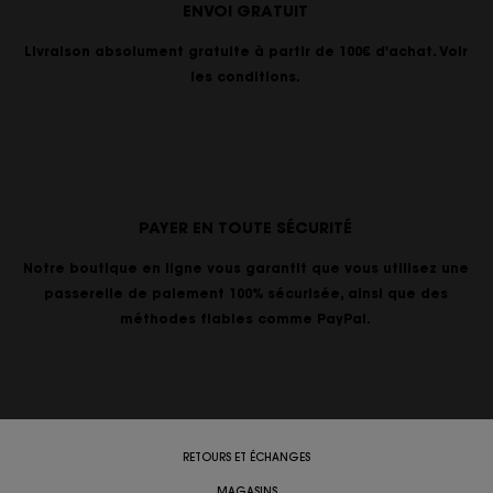
ENVOI GRATUIT
Livraison absolument gratuite à partir de 100€ d'achat. Voir
les conditions.
PAYER EN TOUTE SÉCURITÉ
Notre boutique en ligne vous garantit que vous utilisez une
passerelle de paiement 100% sécurisée, ainsi que des
méthodes fiables comme PayPal.
RETOURS ET ÉCHANGES
MAGASINS