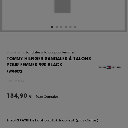
Vous êtes au
Sandales à talons pour femmes
TOMMY HILFIGER SANDALES À TALONS
POUR FEMMES 990 BLACK
FW04072
UPC:
209276
134,90
€
Taxe Comprise
Envoi GRATUIT et option click & collect
(plus d'infos)