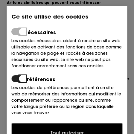
Articles similaires qui peuvent vous intéresser
Ce site utilise des cookies
Nécessaires
Les cookies nécessaires aident à rendre un site web
utilisable en activant des fonctions de base comme
la navigation de page et l'accès à des zones
sécurisées du site web. Le site web ne peut pas
fonctionner correctement sans ces cookies.
Préférences
Les cookies de préférences permettent à un site
web de mémoriser des informations qui modifient le
comportement ou l'apparence du site, comme
votre langue préférée ou la région dans laquelle
vous vous trouvez.
CULT GAIA
TACON BOLA PALA RAFIA BEIGE NATUREL
Statistiques
890,00
€
Tout autoriser