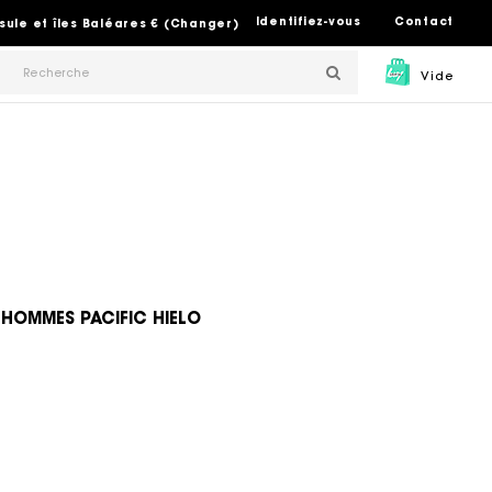
Identifiez-vous
Contact
sule et îles Baléares € (Changer)
Vide
HOMMES PACIFIC HIELO