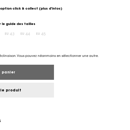
option click & collect
(plus d'infos)
r le guide des tailles
43
44
45
EU
EU
EU
éclinaison. Vous pouvez néanmoins en sélectionner une autre.
 panier
le produit
S