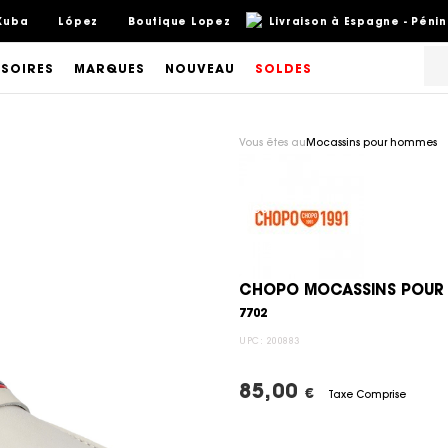
Kuba
López
Boutique Lopez
Livraison à Espagne - Pénin
SOIRES
MARQUES
NOUVEAU
SOLDES
Vous êtes au
Mocassins pour hommes
CHOPO MOCASSINS POUR 
7702
UPC:
200883
85,00
€
Taxe Comprise