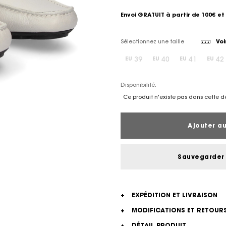
Envoi GRATUIT à partir de 100€ et 
Sélectionnez une taille
Voi
39
40
41
42
EU
EU
EU
EU
Disponibilité:
Ce produit n'existe pas dans cette d
Ajouter au
Sauvegarder 
+
EXPÉDITION ET LIVRAISON
+
MODIFICATIONS ET RETOUR
+
DÉTAIL PRODUIT