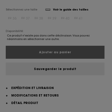
Sélectionnez une taille
Voir le guide des tailles
36
37
38
39
40
41
EU
EU
EU
EU
EU
EU
Disponibilité:
Ce produit n'existe pas dans cette déclinaison. Vous pouvez
néanmoins en sélectionner une autre.
Ajouter au panier
Sauvegarder le produit
+
EXPÉDITION ET LIVRAISON
+
MODIFICATIONS ET RETOURS
+
DÉTAIL PRODUIT