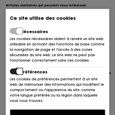
Articles similaires qui peuvent vous intéresser
Ce site utilise des cookies
Nécessaires
Les cookies nécessaires aident à rendre un site web
utilisable en activant des fonctions de base comme
la navigation de page et l'accès à des zones
sécurisées du site web. Le site web ne peut pas
fonctionner correctement sans ces cookies.
Préférences
Les cookies de préférences permettent à un site
web de mémoriser des informations qui modifient le
comportement ou l'apparence du site, comme
votre langue préférée ou la région dans laquelle
vous vous trouvez.
TOMMY HILFIGER
ABIERTO PUNTA Y TALON TEXTIL CIELO C1O BLEU BREEZY
Statistiques
89,90
80,00
€
€