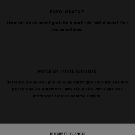
ENVOI GRATUIT
Livraison absolument gratuite à partir de 100€ d'achat. Voir
les conditions.
PAYER EN TOUTE SÉCURITÉ
Notre boutique en ligne vous garantit que vous utilisez une
passerelle de paiement 100% sécurisée, ainsi que des
méthodes fiables comme PayPal.
RETOURS ET ÉCHANGES