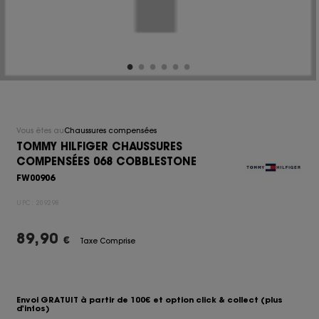
Vous êtes au
Chaussures compensées
TOMMY HILFIGER CHAUSSURES
COMPENSÉES 068 COBBLESTONE
FW00906
UPC:
209298
89,90
€
Taxe Comprise
Envoi GRATUIT à partir de 100€ et option click & collect
(plus
d'infos)