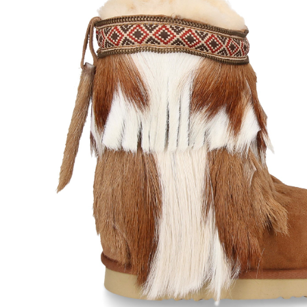
MOU
MOU
289,00
€
LOGO STRASS BOTIN
BOTIN 
BLANCO WXWHI
BLSAN