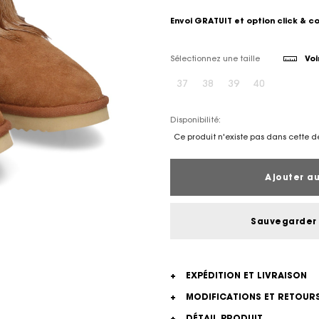
Envoi GRATUIT et option click & c
Sélectionnez une taille
Voi
37
38
39
40
Disponibilité:
Ce produit n'existe pas dans cette d
Ajouter au
Sauvegarder 
+
EXPÉDITION ET LIVRAISON
+
MODIFICATIONS ET RETOUR
+
DÉTAIL PRODUIT