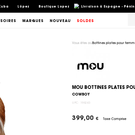
Kuba
López
Boutique Lopez
Livraison à Espagne - Pénin
SOIRES
MARQUES
NOUVEAU
SOLDES
Vous êtes au
Bottines plates pour fem
MOU BOTTINES PLATES PO
COWBOY
UPC:
196243
399,00
€
Taxe Comprise