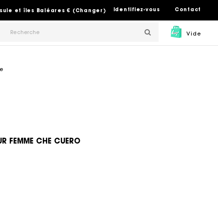
Identifiez-vous
Contact
sule et îles Baléares € (Changer)
Vide
me
UR FEMME CHE CUERO