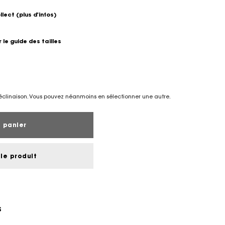
ollect
(plus d'infos)
r le guide des tailles
éclinaison. Vous pouvez néanmoins en sélectionner une autre.
 panier
le produit
S