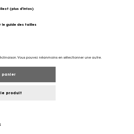
ollect
(plus d'infos)
r le guide des tailles
éclinaison. Vous pouvez néanmoins en sélectionner une autre.
 panier
le produit
S