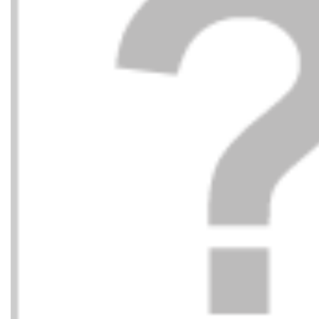
EMPORIO ARMANI
EMPOR
241,00
€
DEPORTIVO PIEL
DEPORT
290,00
€
NEGRO MC005 BLACK
NEGRO 