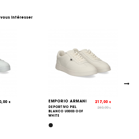
 vous intéresser
EMPORIO ARMANI
0,00
217,00
€
€
DEPORTIVO PIEL
260,00
€
BLANCO U0003 OOF
WHITE