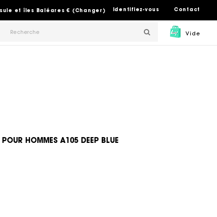
Identifiez-vous
Contact
sule et îles Baléares € (Changer)
Vide
 POUR HOMMES A105 DEEP BLUE