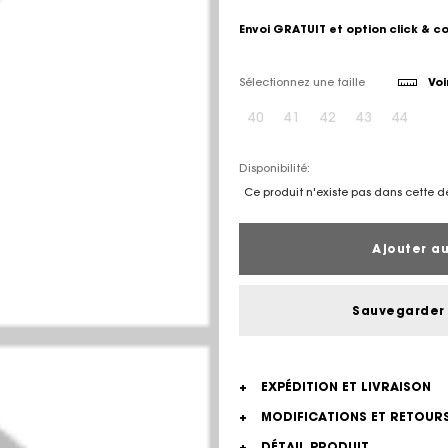
Envoi GRATUIT et option click & c
Sélectionnez une taille
Voi
40
41
42
43
44
Disponibilité:
Ce produit n'existe pas dans cette d
Ajouter au
Sauvegarder 
+
EXPÉDITION ET LIVRAISON
+
MODIFICATIONS ET RETOUR
+
DÉTAIL PRODUIT