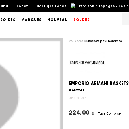
Kuba
López
Boutique Lopez
Livraison à Espagne - Pénin
SOIRES
MARQUES
NOUVEAU
SOLDES
Vous êtes au
Baskets pour hommes
EMPORIO ARMANI BASKETS
X4X2241
UPC:
207386
224,00
€
Taxe Comprise