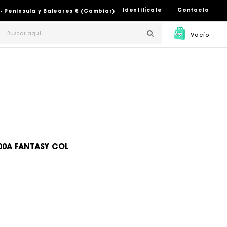
Identifícate
Contacto
- Peninsula y Baleares € (Cambiar)
Vacío
00A FANTASY COL