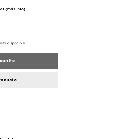
ect
(más info)
está disponible
carrito
roducto