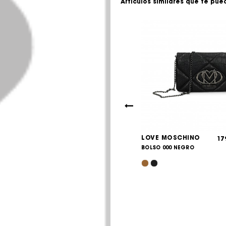
Artículos similares que te pue
 MOSCHINO
LOVE MOSCHINO
215,00
17
€
00A
BOLSO 000 NEGRO
/BLACK