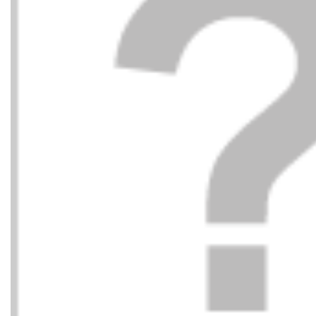
LOVE MOSCHINO
LOVE
215,00
€
BOLSO 
BOLSO 50A RED/RED
BLACK