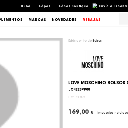
Kuba
López
López Boutique
Envío a España 
LEMENTOS
MARCAS
NOVEDADES
REBAJAS
Estás dentro de
Bolsos
LOVE MOSCHINO BOLSOS 
JC4228PP08
UPC:
217168
169,00
€
Impuestos Incluidos